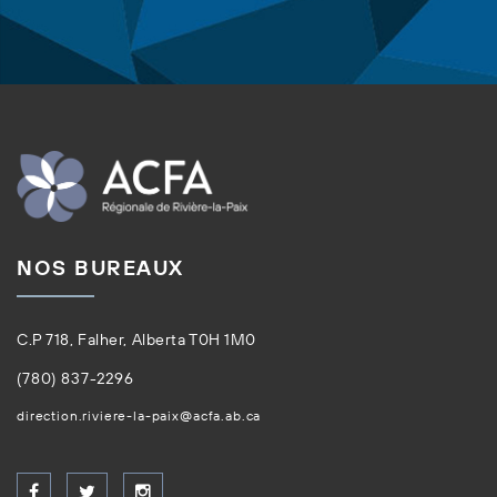
NOS BUREAUX
C.P 718, Falher, Alberta T0H 1M0
(780) 837-2296
direction.riviere-la-paix@acfa.ab.ca